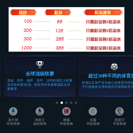
联系悟空体育
留言咨询
联系悟空体育
About us
集团介绍
悟空·(中国)体育官方网站-WOKONG SPORTS成立于2010年
8月，是安徽省芜湖市体育产业化探索过程中应运而生的国有企
业，是首批国家体育产业示范单位。集团依托芜湖悟空体育中心
体育场馆资源，积极探索体育产业化发展模式，创新管理体制和
运行机制，不断挖掘产业资源，在体育场馆的市场化运营过程
中，取得了良好的社会效益和经济效益，实现了“以场养场、以
馆养馆”、自给自足的经济目标。
查看更多
462
亩