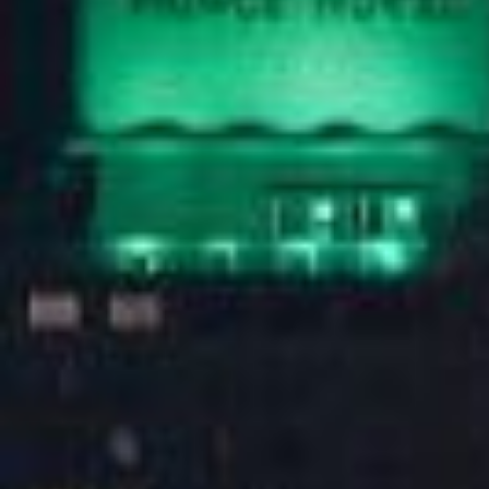
市悟空体育公司召开第四季度
党风廉政建设会议
为贯彻落实全面从严治党的要求，不断加强公司党风廉政建设，
12月26日上午，市悟空体育公司党支部召开2023年第四季度党风
廉...
02
2026-07
悟空·(中国)体育官方网站-
WOKONG SPORTS有限责
任公司党支部组织观看庆祝
中国共产党成立105周年大会
7月1日上午，庆祝中国共产党成立105周年大会在人民大会
堂隆重举行。中共中央总书记、国家主席、中央军委主...