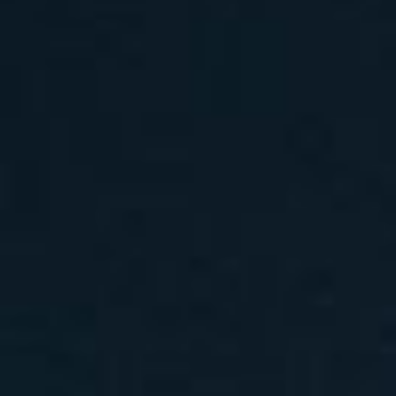
悟空体育中心田径副场获得中国田径协会Ⅰ类场地认证
市运会进行时|（群体部）健身气功比赛成功举办
芜湖市第十四届运动会开幕 近万名选手参与角逐
新闻中心
招标公告
更多
悟空·(中国)体育官方网站-WOKONG SPORTS有限责任公
司党支部组织观看庆祝中国共产党成立105周年大会
2026年“奔跑吧·少年”芜湖市第三届幼儿体育大会