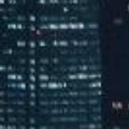
2025-11-09
芜湖市国资系统成功举办
2025年“同心共筑 聚力同
行”职工趣味运动会 凝心聚力
展风采 昂扬奋进新征程
2025-09-05
2025 年长三角无人机足球赛
9 月 6 日芜湖开赛
2025-08-12
悟空体育中心高效“变身” 青