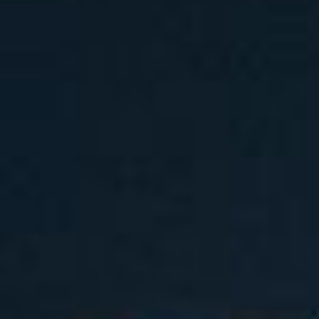
暨第四届亲子运动会成功举办 ——市悟空体育公
司高质量完成承办保障工作
2026-06-20
市悟空体育公司工会第三届第一次全体会员大会
圆满召开
2026-06-18
芜湖市政协调研悟空体育中心
2026-05-08
赴三月芳菲 灼灼韶华——市悟空体育公司女职工
参加集团“三八”节春游踏青活动
2026-03-09