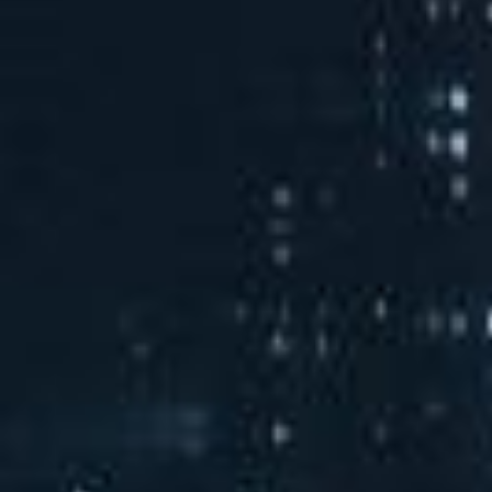
打造沉浸式视觉盛宴
9月28日晚，芜湖市第十五届运动会暨第三届全民健身运动
会、第三届残特奥运...
查看详情 >
华语天后即将登陆芜湖悟空
体育中心
查看详情 >
全民健身
National fitness
01