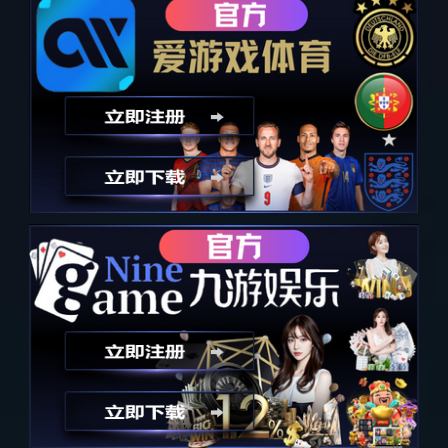
全民健身
8月8日全民健身日
体质监测中心
芜湖健身路径
健身小知识
体育培训
青少年技能培训
健身广场
悟空健身馆
赛事活动
赛事公告
演艺活动
党建工作
党的建设
群团风采
党纪学习
集团业务
场地租赁
赛事运营
培训健身
演艺活动承接