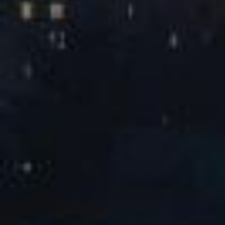
30
2026-06
群团风采
6月29日下午，在悟空体育三楼会议室举办庆祝中国共产党
成立105周年专题辅导课，本次课程以“牢固树立和践行正
确...
17
2026-06
传承红色长征精神 砥砺时代
奋进初心
为热烈庆祝中国共产党成立105周年、红军长征胜利90周
年，赓续红色血脉、凝聚奋进力量，近日，市悟空体育公
司组...
查看更多