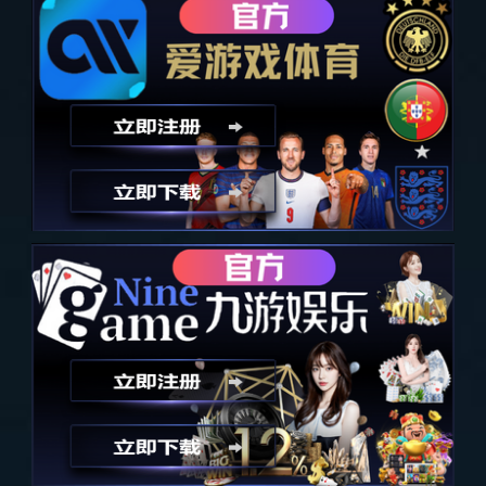
芜湖健身路径
健身小知识
体育培训
青少年技能培训
健身广场
悟空健身馆
赛事活动
赛事公告
演艺活动
党建工作
党的建设
群团风采
党纪学习
集团业务
场地租赁
赛事运营
培训健身
演艺活动承接
联系悟空体育
留言咨询