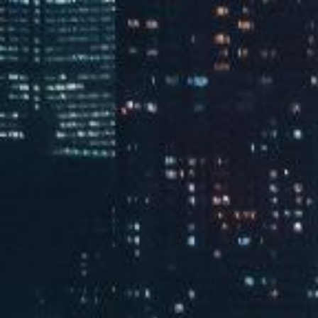
传承红色长征精神 砥砺时代
奋进初心
为热烈庆祝中国共产党成立105周年、红军长征胜利90周
年，赓续红色血脉、凝聚奋进力量，近日，市悟空体育公
司组织全体党员干部职工开展专题党课学习活动，重温百
年党史，弘扬伟大长征精神...
2026-06-17
查看详细 >>
真抓实干为民创绩 廉洁从业
筑牢底线 －悟空体育公司主