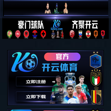
悟空·(中国)体育官方网站-
WOKONG SPORTS
首页
走进悟空体育
集团介绍
领导信息
组织机构
集团子公司
集团荣誉
新闻公告
公司新闻
通知公告
全民健身
8月8日全民健身日
体质监测中心