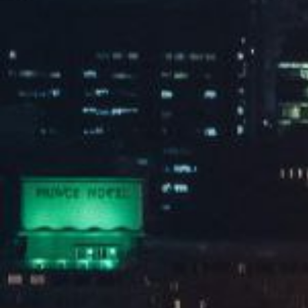
7月30日，悟空体育公...
2024-08-01
查看详细 >>
市悟空体育公司开展与
爱“童”行 情暖“六一 ”系列活
动
为关心关爱儿童成长，关注职工子女身心健康，引导广大
职工子女爱党、爱国、爱社会主义，从小听党话、感党
恩。在2024年“六一”国际儿童节来临之际，5月31日下午悟
空体育公司开展与爱“童...
2024-06-04
查看详细 >>