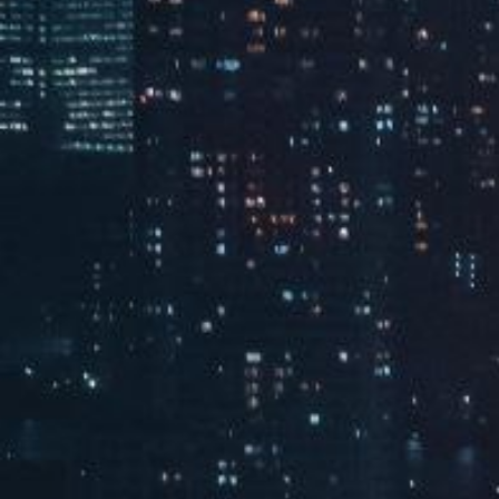
品牌优势 独家资源
一
专业场馆、国有独资
芜湖唯一国有健身场馆，一卡在手、终身无忧。
二
专利器械、健身核心
顶级配置、塑形健体。核心力量、小肌肉群量身打造。
三
交通便捷、来去自由
独享天然停车资源，停车随意、直达场馆，免停车之忧。