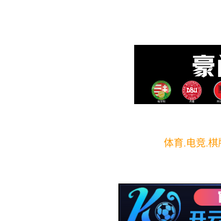
体育培训
青少年技能培训
健身广场
悟空健身馆
赛事活动
赛事公告
演艺活动
党建工作
党的建设
群团风采
党纪学习
集团业务
场地租赁
赛事运营
培训健身
演艺活动承接
联系悟空体育
留言咨询
联系悟空体育