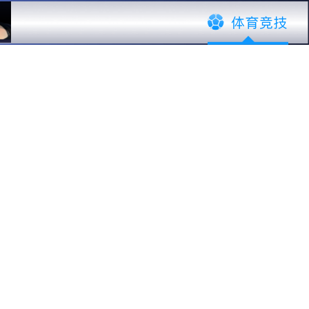
PORTS