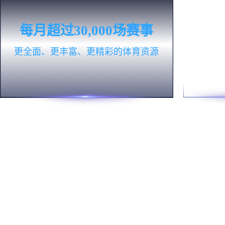
上一篇：战士一式缓解颈肩部不适
下一篇：防苦夏多吃鸭 三伏天喝海带鸭肉汤
热线电话
0553-4822935
扫一扫关注我们
联系悟空体育
办公室电话：0553-4822935 物业公司电话：0553-4822173
地址：芜湖市弋江区九华南路135号
公交线路：10路; 16路; 18路; 19路; 24路空调; 26路空调;29路; 41路环线空调;45路; 46路;
轻轨1号线：悟空体育中心站
开放时间