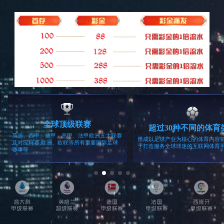
联系悟空体育
您现在的位置：
网站首页
>
体育培训
>
青少年技能培训
篮球项目
：2025-06-06
次浏览
针对适龄学员采取现场集中授课的方式。篮球
可以提供大量的知觉动作经验，促进生理成长功能
发展，培养学员的勇气、自信心、耐心、注意力
等，同时也能提高身体素质与心理健康。
培训方
①：安徽五虎体育文化有限公司