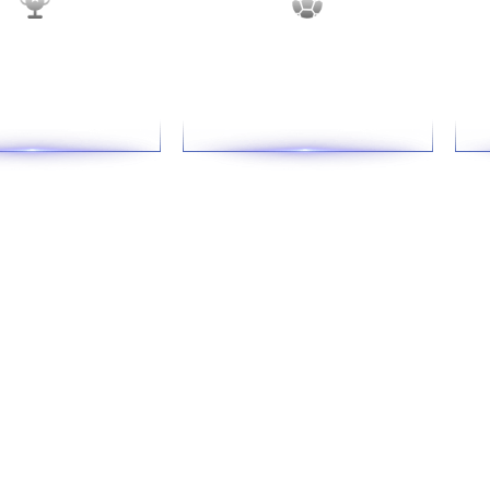
 109路晚班空调; 113路; 113路晚班; t1路