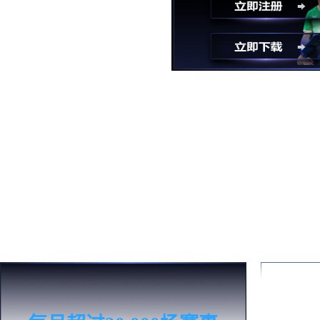
您现在的位置：
网站首页
>
新闻公告
>
公司新闻
芜湖市第十四届运动会（群体部
：2021-11-12
次浏览
11月12日，由芜湖市人民政府主办，芜湖市体育局承办，芜湖市
湖悟空体育中心成功举办。
城市定向赛参赛队伍通过到达相应点标并完成指定任务的方式
乙组第一名。
上一篇：市运会进行时|（群体部）健身气功比赛成功举办
下一篇：绿色出行 健康生活 ——悟空体育集团组织职工参加市