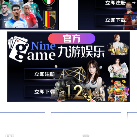
） 城市定向赛成功举办
定向运动协会、悟空·(中国)体育官方网站-WOKONG SP
参加比赛，最终以耗时少者为胜。来自各县区的37支队伍参加
国资系统健步行活动