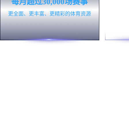
热线电话
0553-4822935
扫一扫关注我们
联系悟空体育
办公室电话：0553-4822935 物业公司电话：0553-4822173
地址：芜湖市弋江区九华南路135号
公交线路：10路; 16路; 18路; 19路; 24路空调; 26路空调;29路; 41路环线空调;45路; 46路;
轻轨1号线：悟空体育中心站
开放时间
田径场：7:00-15:00 篮球场：8:30-17:30
足球场：8:30-17:00 18:00-21:00
羽毛球馆：8:30-12:00 12:00-21:00