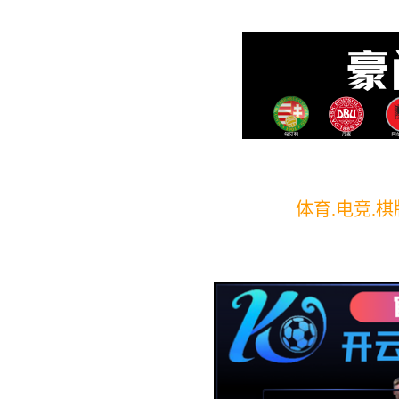
体育培训
青少年技能培训
健身广场
悟空健身馆
赛事活动
赛事公告
演艺活动
党建工作
党的建设
群团风采
党纪学习
集团业务
场地租赁
赛事运营
培训健身
演艺活动承接
联系悟空体育
留言咨询
联系悟空体育