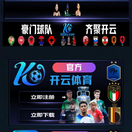
悟空·(中国)体育官方网站-
WOKONG SPORTS
首页
走进悟空体育
集团介绍
领导信息
组织机构
集团子公司
集团荣誉
新闻公告
公司新闻
通知公告
全民健身
8月8日全民健身日
体质监测中心