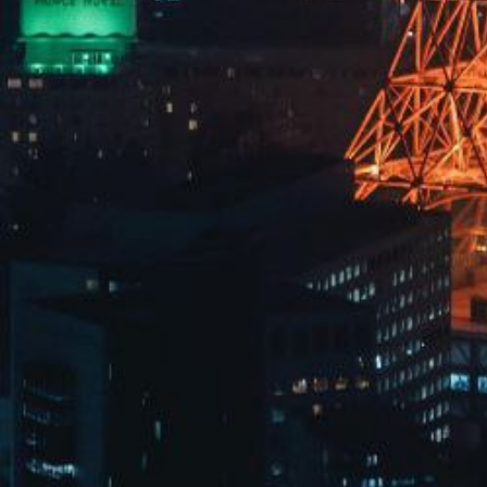
联系悟空体育
办公室电话：0553-4822935 物业公司电话：0553-4822173
地址：芜湖市弋江区九华南路135号
公交线路：10路; 16路; 18路; 19路; 24路空调; 26路空调;29路; 41路环线空调;45路; 46路;
109路晚班空调; 113路; 113路晚班; t1路
轻轨1号线：悟空体育中心站
开放时间
田径场：7:00-15:00 篮球场：8:30-17:30
足球场：8:30-17:00 18:00-21:00
羽毛球馆：8:30-12:00 12:00-21:00
健身馆：9:00-21:00
健身路径及户外健身设施：24小时