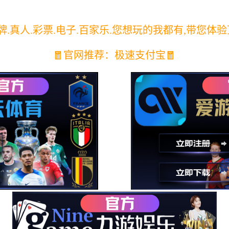
办公室领取《入围通知书》。