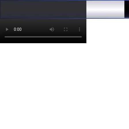
悟空·(
首页
走进悟空体育
集团介绍
领导信息
组织机构
集团子公司
集团荣誉
新闻公告
公司新闻
通知公告
全民健身
8月8日全民健身日
体质监测中心
芜湖健身路径
健身小知识