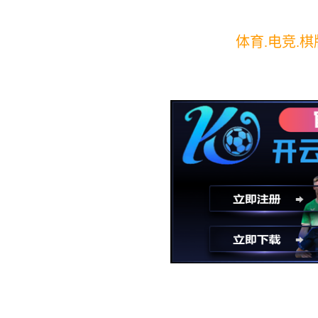
入围单位名称
：安徽鼎晟房地产资产评估咨询有限公司
4
入围单位名称
：宣城金桥房地产估价经纪咨询有限公司
5
入围单位名称
：合肥市房地产土地评估事务所有限公司
6
入围单位名称
：安徽中安房地产评估咨询有限公司
7
入围单位名称
：安徽联鉴房地产土地资产评估有限公司
8
入围单位名称
：安徽正诚房地产土地评估测绘有限公司
9
入围单位名称
：北京华亚正信资产评估有限公司
10
四、公告期限
自本公告发布之日起
个工作日。
3
五、请中标单位在
年
月
日前到芜湖悟空体育中心体育场
2
026
4
1
7
3
18
六、质疑事项
（一）质疑材料应当包括以下内容：