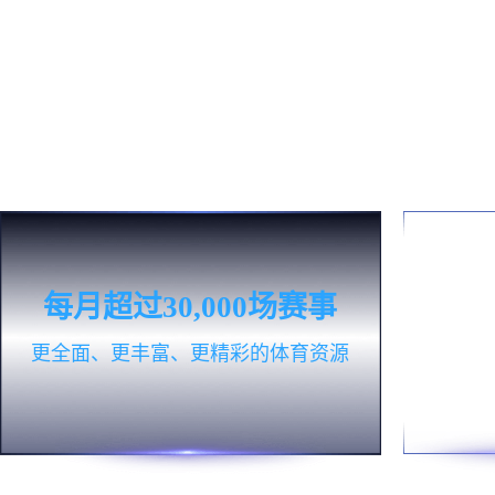
、质疑人的名称、地址、邮编、联系人及联系电话；
1
、采购人名称、项目名称、项目编号、包别号（如有）；
2
、被质疑人名称；
3
、具体的质疑事项、基本事实及必要的证明材料；
4
、明确的请求及主张；
5
、必要的法律依据；
6
、提起质疑的日期。
7
质疑人为法人或者其他组织的，应当由法定代表人或其委托代理人
（二）有下列情形之一的，不予受理：
、提起质疑的主体不是参与该项目活动的供应商；
1
、提起质疑的时间超过规定时限的；
2