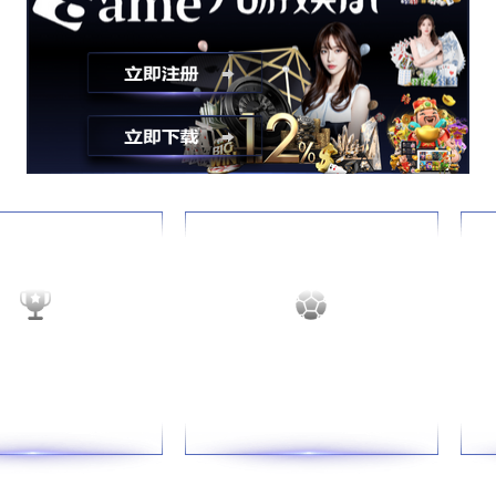
（需有委托授权书）签字并加盖公章。