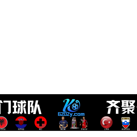
ONG SPORTS有限责任公司20
告
限责任公司
年度资产评估中介服务机构框架协议采购
2026-2028