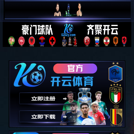
悟空·(中国)体育官方网站-
WOKONG SPORTS
首页
走进悟空体育
集团介绍
领导信息
组织机构
集团子公司
集团荣誉
新闻公告
公司新闻
通知公告
全民健身
8月8日全民健身日
体质监测中心