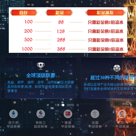
联系悟空体育
您现在的位置：
网站首页
>
新闻公告
>
通知公告
2026全国防灾减灾日
：2026-05-12
次浏览
上一篇：市悟空体育公司2026年排水管网维保服务中标结果公告
下一篇：纪法百科·一图读懂应知应会党纪法规丨国有企业领导
人员廉洁从业规定